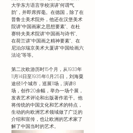
大学东方语言学校演讲“何谓气
韵”，并即席挥毫。在德国，除了在
普鲁士美术院外，他还在汉堡美术
院讲“中国画家之思想要素”、在杜
赛特夫美术院讲“中国画与诗书”、
在荷兰讲“中国画之精神要素”、在
尼泊尔瑞京美术大厦讲“中国绘画六
法论”等等。
第二次欧游历时15个月，从1933年
11月14日至1935年6月25日，刘海粟
途径11个城市，巡展11场，演讲8
场，创作20余幅，举办一场个展，
发表艺术评论和出版著作若干。他
将传统的中国文化和艺术的特点，
生动的向欧洲艺术领域做了广泛的
介绍和宣传，也让欧洲的艺术家了
解了中国当时的艺术。