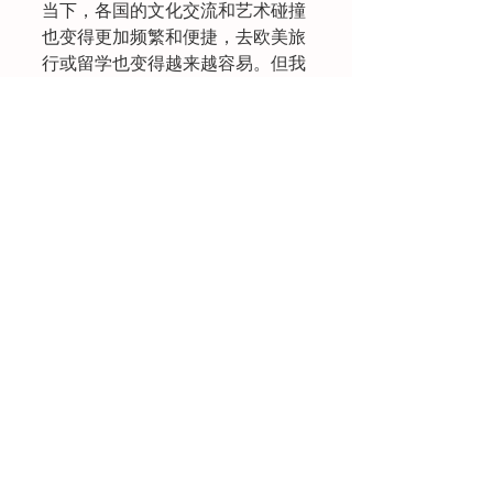
当下，各国的文化交流和艺术碰撞
也变得更加频繁和便捷，去欧美旅
行或留学也变得越来越容易。但我
们也在思考与感激那些为中国美术
发展而游学的先驱者在接受西方古
典主义美术和现实主义美术，也带
回西方现代主义艺术，从而在形式
上、观念上、思想上为中国美术尤
其传统绘画注入新的力量。互有收
获，共同前进。我们只有三个词
——开拓、创新、融通。