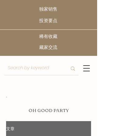
独家销售
​投资要点
稀有收藏
​藏家交流
O
H GOOD PARTY
文章