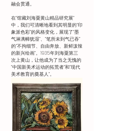
融会贯通。
在“馆藏刘海粟黄山精品研究展”
中，我们可清晰地看到其明显的“印
象派色彩”的风格变化，展现了“墨
气淋漓幛犹湿”、“笔所未到气已吞”
的”不拘细节、自由奔放、新鲜泼辣
的新兴绘画“。1935年刘海粟第三
次上黄山，让他成为了当之无愧的
“中国新美术运动的拓荒者”和“现代
美术教育的奠基人”。