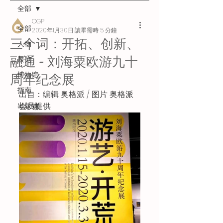
全部
OGP
全部
2020年1月30日
讀畢需時 5 分鐘
三个词：开拓、创新、
人物
融通 - 刘海粟欧游九十
展览
博物馆
周年纪念展
指南
出自：编辑 奥格派 / 图片 奥格派
出版物
会员提供