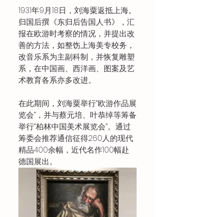
1931年9月18日，刘海粟返抵上海。
归国后撰《东归后告国人书》，汇
报在欧游时考察的情况，并提出改
善的方法，如整饬上海美专校务，
改音乐系为主副科制，并恢复雕塑
系，在中国画、西洋画、图案及艺
术教育各系亦多改进。
在此期间，刘海粟举行“欧游作品展
览会”，并与蔡元培、叶恭绰等筹备
举行“柏林中国美术展览会”。通过
筹委会推荐通信征得260人的现代
精品400余幅，近代名作100幅赴
德国展出。