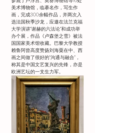
参观了卢浮宫、奥赛博物馆等16处
美术博物馆，临摹名作，写生作
画，完成300余幅作品，并两次入
选法国秋季沙龙，应邀在法兰克福
大学演讲“谢赫的六法论”和成功举
办个展，作品《卢森堡之雪》被法
国国家美术馆收藏。巴黎大学教授
赖鲁阿曾高度赞扬刘海粟在中、西
画之间做了很好的“沟通与融合”，
称其是中国文艺复兴的先锋，亦是
欧洲艺坛的一支生力军。