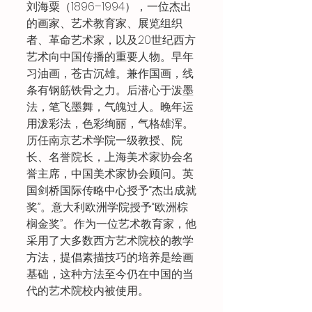
刘海粟（1896–1994），一位杰出
的画家、艺术教育家、展览组织
者、革命艺术家，以及20世纪西方
艺术向中国传播的重要人物。早年
习油画，苍古沉雄。兼作国画，线
条有钢筋铁骨之力。后潜心于泼墨
法，笔飞墨舞，气魄过人。晚年运
用泼彩法，色彩绚丽，气格雄浑。
历任南京艺术学院一级教授、院
长、名誉院长，上海美术家协会名
誉主席，中国美术家协会顾问。英
国剑桥国际传略中心授予“杰出成就
奖”。意大利欧洲学院授予“欧洲棕
榈金奖”。作为一位艺术教育家，他
采用了大多数西方艺术院校的教学
方法，提倡素描技巧的培养是绘画
基础，这种方法至今仍在中国的当
代的艺术院校内被使用。