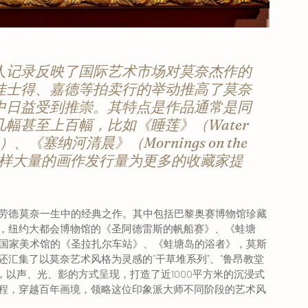
人记录反映了国际艺术市场对莫奈杰作的
佳士得、嘉德等拍卖行的举动推高了莫奈
中日益受到推崇。其特点是作品通常是同
幅甚至上百幅，比如《睡莲》（Water 
k）、《塞纳河清晨》（Mornings on the 
。这样大量的画作发行量为更多的收藏家提
克劳德·莫奈一生中的经典之作。其中包括巴黎奥赛博物馆珍藏
，纽约大都会博物馆的《圣阿德雷斯的帆船赛》、《蛙塘
国国家美术馆的《圣拉扎尔车站》、《蛙塘岛的浴者》，莫斯
汇集了以莫奈艺术风格为灵感的“干草堆系列”、“鲁昂教堂
，以声、光、影的方式呈现，打造了近1000平方米的沉浸式
程，穿越百年画境，领略这位印象派大师不同阶段的艺术风