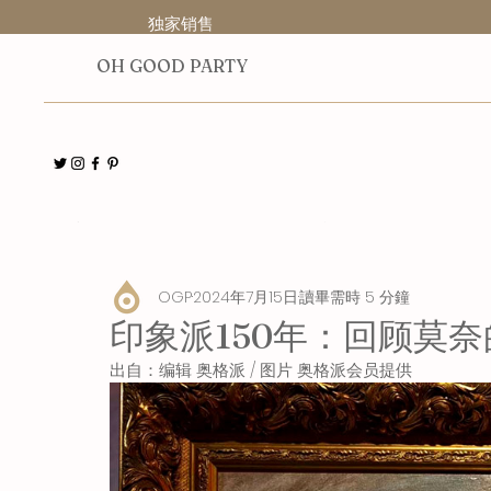
独家销售
O
H GOOD PARTY
全部
人物
展览
博物馆
指南
出版物
OGP
2024年7月15日
讀畢需時 5 分鐘
印象派150年：回顾莫
出自：编辑 奥格派 / 图片 奥格派会员提供