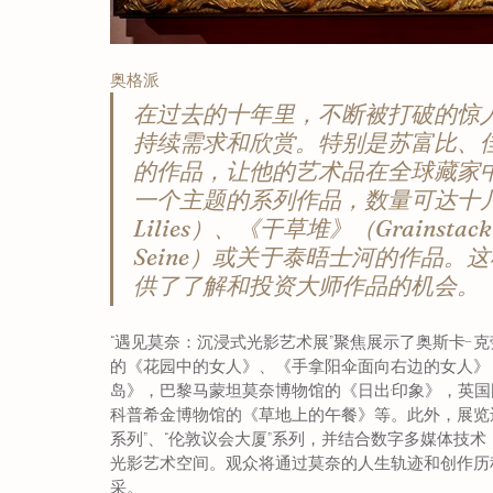
奥格派
在过去的十年里，不断被打破的惊
持续需求和欣赏。特别是苏富比、
的作品，让他的艺术品在全球藏家
一个主题的系列作品，数量可达十几
Lilies）、《干草堆》（Grainstac
Seine）或关于泰晤士河的作品
供了了解和投资大师作品的机会。
“遇见莫奈：沉浸式光影艺术展”聚焦展示了奥斯卡-
的《花园中的女人》、《手拿阳伞面向右边的女人》
岛》，巴黎马蒙坦莫奈博物馆的《日出·印象》，英
科普希金博物馆的《草地上的午餐》等。此外，展览还
系列”、“伦敦议会大厦”系列，并结合数字多媒体技术
光影艺术空间。观众将通过莫奈的人生轨迹和创作历
采。