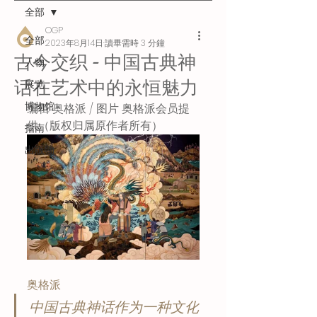
全部
OGP
全部
2023年8月14日
讀畢需時 3 分鐘
古今交织 - 中国古典神
人物
话在艺术中的永恒魅力
展览
博物馆
编辑 奥格派 / 图片 奥格派会员提
供（版权归属原作者所有）
指南
出版物
奥格派
中国古典神话作为一种文化