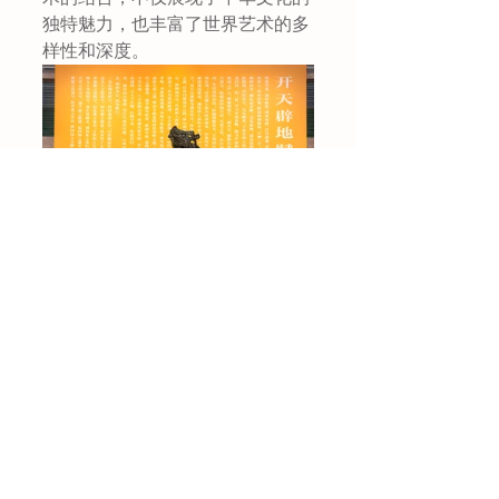
独特魅力，也丰富了世界艺术的多
样性和深度。
ohgoodparty.com
奥格派
收藏家
OGP
苏富比
艺术
雕塑
青铜器
印章
玉器
文化价值
绘画
书法
文学
油画
红山文化
开天辟地 - 中华创世神话文艺创作与文化传播工程成果作品展
戏剧
建筑
司母戊鼎
中国法律保护
盘古开天
女娲造人
仓颉造字
涿鹿大战
鼎定天下
思想与信仰
国画
工笔画
清雍正 青花矾红“水波云龙”图折沿大盘