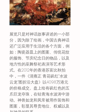
展览只是对神话故事讲述的一小部
分，因为除了绘画，中国古典神话
还广泛应用于生活的各个方面，例
如：陶瓷器皿上的图案、传统花纹
的服饰、节庆纪念日的物品，以及
地方性的巫舞祭祀表演等艺术形
式。在2012年的香港苏富比秋拍
中，一件《清雍正 青花矾红“水波
云龙”图折沿大盘》以4098万港元
的价格成交。盘上绘有矾红色的五
爪巨龙夺珠，在钴青海水波涛中游
动。神兽如龙和凤常被用作装饰和
图案，彰显其尊贵地位、权威以及