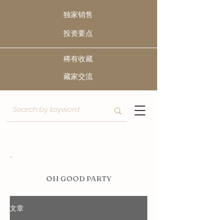
独家销售
​投资要点
稀有收藏
​藏家交流
O
H GOOD PARTY
文章