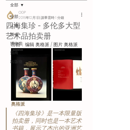
全部
OGP
全部
2016年12月1日
讀畢需時 1 分鐘
四海集珍 - 多伦多大型
人物
艺术品拍卖册
展览
博物馆
出自：编辑 奥格派 / 图片 奥格派
指南
出版物
奥格派
《四海集珍》是一本限量版
拍卖册，同时也是一本艺术
书籍，展示了杰出的亚洲艺