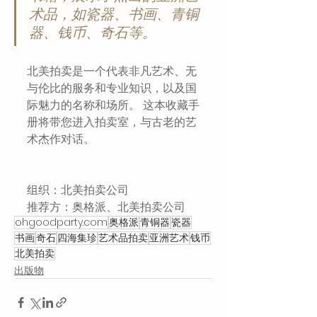
术品，如瓷器、书画、青铜
器、钱币、奇石等。
北美拍卖是一个代表非凡艺术、无
与伦比的服务和专业知识，以及国
际魅力的名称和场所。 这本收藏手
册将带您进入拍卖室，与古老的艺
术杰作对话。
组织：北美拍卖公司
推荐方：奥格派、北美拍卖公司
ohgoodparty.com
奥格派
青铜器
瓷器
书画
奇石
四海集珍
艺术品拍卖
亚洲艺术
钱币
北美拍卖
出版物