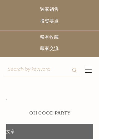
独家销售
​投资要点
稀有收藏
​藏家交流
O
H GOOD PARTY
文章