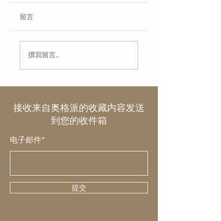
留言
中国南京雨花石 - 名
奇妙的色彩 - 娜塔莉
撰寫留言......
石集萃
贝罗和迈克·盖路的
彩探索与发现艺术
品集
接收来自奥格派的收藏内容发送
到您的收件箱
电子邮件*
提交