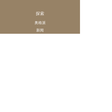
探索
奥格派
新闻
品牌
专题
商店
发行
活动
关于
奥格派
收藏家俱乐部
会员推荐
法律声明