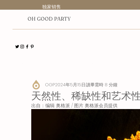
独家销售
O
H GOOD PARTY
全部
人物
展览
博物馆
指南
出版物
OGP
2024年5月15日
讀畢需時 8 分鐘
天然性、稀缺性和艺术性 -
出自：编辑 奥格派 / 图片 奥格派会员提供