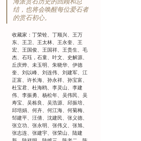
海派赏石历史的回顾和总
结，也将会唤醒每位爱石者
的赏石初心。
收藏家：丁荣铨、丁顺兴、王万
东、王卫、王太林、王永奎、王
宏、王国俊、王国祥、王贵生、毛
杰、石珏，石童、叶文、史解源、
丘庆烨、未玉明、朱晓华、伊德
奎、刘以峰、刘连伟、刘建军、江
正富、许长海、孙永祥、孙宝富、
杜宝君、杜海鸥、李灵山、李建
伟、李振勇、杨松年、吴伟民、吴
寿宝、吴栋良、吴浩源、邱振培、
邱培娟、何卉、何江海、何菊梅、
邹建平、汪倩、沈建民、张义德、
张立功、张永明、张伟义、张旭、
张志连、张建宇、张荣山、陆建
新、陆祥明、陆维三、陈老二、陈