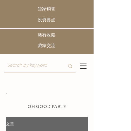
独家销售
​投资要点
稀有收藏
​藏家交流
O
H GOOD PARTY
文章