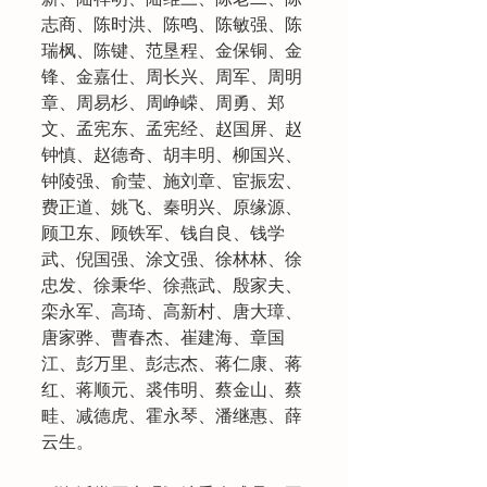
志商、陈时洪、陈鸣、陈敏强、陈
瑞枫、陈键、范垦程、金保铜、金
锋、金嘉仕、周长兴、周军、周明
章、周易杉、周峥嵘、周勇、郑
文、孟宪东、孟宪经、赵国屏、赵
钟慎、赵德奇、胡丰明、柳国兴、
钟陵强、俞莹、施刘章、宦振宏、
费正道、姚飞、秦明兴、原缘源、
顾卫东、顾铁军、钱自良、钱学
武、倪国强、涂文强、徐林林、徐
忠发、徐秉华、徐燕武、殷家夫、
栾永军、高琦、高新村、唐大璋、
唐家骅、曹春杰、崔建海、章国
江、彭万里、彭志杰、蒋仁康、蒋
红、蒋顺元、裘伟明、蔡金山、蔡
畦、减德虎、霍永琴、潘继惠、薛
云生。