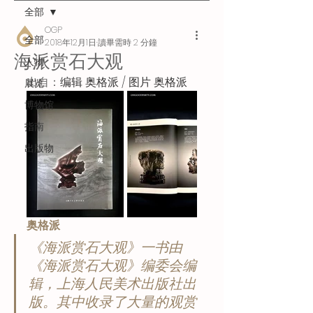
全部
OGP
全部
2018年12月1日
讀畢需時 2 分鐘
海派赏石大观
人物
出自：
编辑 奥格派 / 图片 奥格派
展览
博物馆
指南
出版物
奥格派
《海派赏石大观》一书由
《海派赏石大观》编委会编
辑，上海人民美术出版社出
版。其中收录了大量的观赏