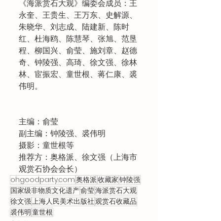
《海派赏石大观》编委会成员：王
永奎、王贵生、王万东、史解源、
朱晓华、刘志成、陆建新、陈时
红、杜海鸥、陈慧琴、张旭、范垦
程、柳国兴、俞莹、施刘章、赵德
奇、钟陵强、高琦、徐文强、徐林
林、宦振宏、童世根、蒋仁康、裘
伟明。
主编：俞莹
副主编：钟陵强、裘伟明
摄影：童世根等
推荐方：奥格派、徐文强（上海市
观赏石协会会长）
ohgoodparty.com
奥格派
收藏家
钟陵强
国家级非物质文化遗产
俞莹
海派赏石大观
徐文强
上海人民美术出版社
观赏石收藏品
裘伟明
童世根