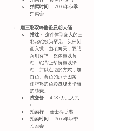
拍卖时间
： 2016年秋季
拍卖会 
唐三彩双峰骆驼及胡人俑
描述
： 这件体型庞大的三
彩骆驼极为罕见，头部刻
画入微，曲项向天，双眼
炯炯有神，整体施以黄
釉，驼背上垫褥施以绿
釉，并以点洒的方式，加
白色、黄色的点子图案，
使垫褥的色彩显现出华丽
的感觉。
成交价
： 403.7万元人民
币 
拍卖行
： 佳士得香港
拍卖时间
： 2016年秋季
拍卖会 