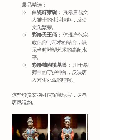
展品精选： 
白瓷辟雍砚
： 展示唐代文
人雅士的生活情趣，反映
文化繁荣。
彩绘天王俑
： 体现唐代宗
教信仰与艺术的结合，展
示当时雕塑艺术的高超水
平。
彩绘釉陶镇墓兽
： 用于墓
葬中的守护神兽，反映唐
人对生死观的理解。
这些珍贵文物可谓馆藏瑰宝，尽显
唐风遗韵。