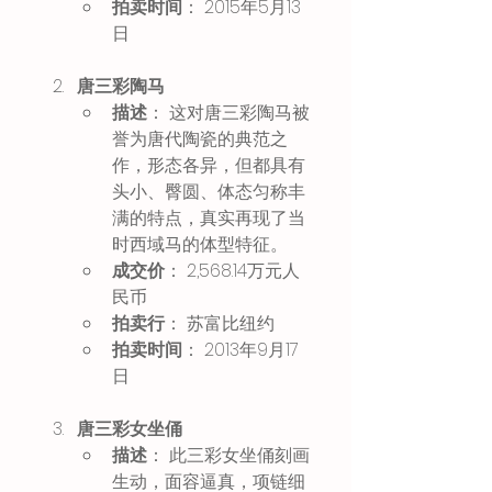
拍卖时间
： 2015年5月13
日 
唐三彩陶马
描述
： 这对唐三彩陶马被
誉为唐代陶瓷的典范之
作，形态各异，但都具有
头小、臀圆、体态匀称丰
满的特点，真实再现了当
时西域马的体型特征。 
成交价
： 2,568.14万元人
民币 
拍卖行
： 苏富比纽约
拍卖时间
： 2013年9月17
日 
唐三彩女坐俑
描述
： 此三彩女坐俑刻画
生动，面容逼真，项链细