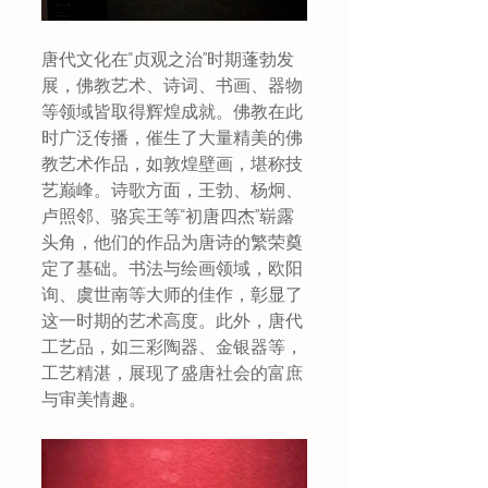
唐代文化在“贞观之治”时期蓬勃发
展，佛教艺术、诗词、书画、器物
等领域皆取得辉煌成就。佛教在此
时广泛传播，催生了大量精美的佛
教艺术作品，如敦煌壁画，堪称技
艺巅峰。诗歌方面，王勃、杨炯、
卢照邻、骆宾王等“初唐四杰”崭露
头角，他们的作品为唐诗的繁荣奠
定了基础。书法与绘画领域，欧阳
询、虞世南等大师的佳作，彰显了
这一时期的艺术高度。此外，唐代
工艺品，如三彩陶器、金银器等，
工艺精湛，展现了盛唐社会的富庶
与审美情趣。