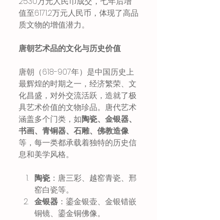
2530万元人民币成交，七年后增
值至6171.2万元人民币，体现了高品
质文物的增值潜力。
唐朝艺术品的文化与历史价值
唐朝（618-907年）是中国历史上
最辉煌的时期之一，经济繁荣、文
化昌盛，对外交流活跃，造就了极
具艺术价值的文物珍品。唐代艺术
涵盖多个门类，如
陶瓷、金银器、
书画、青铜器、石雕、佛教造像
等，每一类都承载着独特的历史信
息和美学风格。
陶瓷
：唐三彩、越窑青瓷、邢
窑白瓷等。
金银器
：鎏金银壶、金银错嵌
铜镜、鎏金铜佛像。