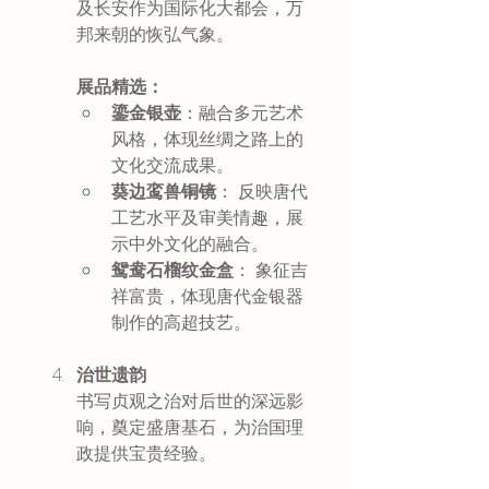
及长安作为国际化大都会，万
邦来朝的恢弘气象。
展品精选：
鎏金银壶
：融合多元艺术
风格，体现丝绸之路上的
文化交流成果。
葵边鸾兽铜镜
： 反映唐代
工艺水平及审美情趣，展
示中外文化的融合。
鸳鸯石榴纹金盒
： 象征吉
祥富贵，体现唐代金银器
制作的高超技艺。
治世遗韵
书写贞观之治对后世的深远影
响，奠定盛唐基石，为治国理
政提供宝贵经验。 