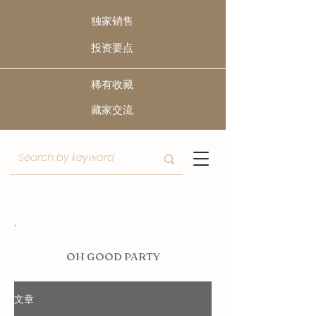
独家销售
​投资要点
稀有收藏
​藏家交流
O
H GOOD PARTY
文章