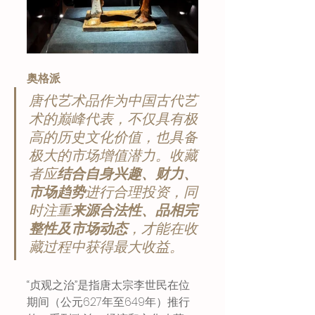
奥格派
唐代艺术品作为中国古代艺
术的巅峰代表，不仅具有极
高的历史文化价值，也具备
极大的市场增值潜力。收藏
者应
结合自身兴趣、财力、
市场趋势
进行合理投资，同
时注重
来源合法性、品相完
整性及市场动态
，才能在收
藏过程中获得最大收益。
“贞观之治”是指唐太宗李世民在位
期间（公元627年至649年）推行