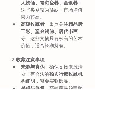
人物俑、青釉瓷器、金银器
，
这些类别较为稀缺，市场增值
潜力较高。
高级收藏者
：重点关注
精品唐
三彩、鎏金铜佛、唐代书画
等，这些文物具有极高的艺术
价值，适合长期持有。
2. 收藏注意事项
来源与真伪
：确保文物来源清
晰，有合法的
拍卖行或收藏机
构证明
，避免买到赝品。
品相与修复
：高端藏品的完整
性至关重要，过度修复的文物
可能会影响价值。
市场趋势
：定期关注国际拍卖
行（如苏富比、佳士得）及专
业古玩市场的动态。
保管与维护
：妥善保存藏品，