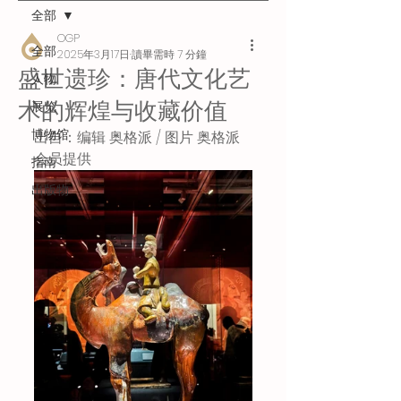
全部
OGP
全部
2025年3月17日
讀畢需時 7 分鐘
盛世遗珍：唐代文化艺
人物
术的辉煌与收藏价值
展览
博物馆
出自：编辑 奥格派 / 图片 奥格派
会员提供
指南
出版物