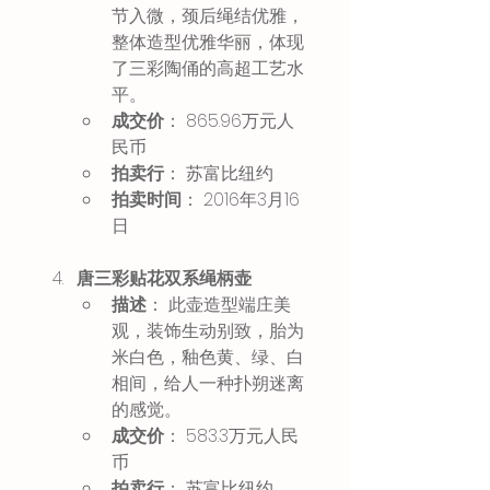
节入微，颈后绳结优雅，
整体造型优雅华丽，体现
了三彩陶俑的高超工艺水
平。 
成交价
： 865.96万元人
民币 
拍卖行
： 苏富比纽约 
拍卖时间
： 2016年3月16
日 
唐三彩贴花双系绳柄壶
描述
： 此壶造型端庄美
观，装饰生动别致，胎为
米白色，釉色黄、绿、白
相间，给人一种扑朔迷离
的感觉。 
成交价
： 583.3万元人民
币 
拍卖行
： 苏富比纽约