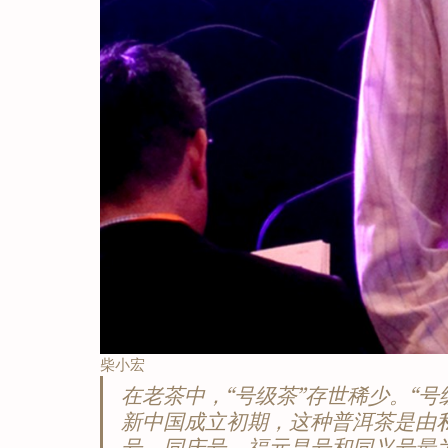
柴小宏
在老茶中，“号级茶”存世稀少。“号
新中国成立初期，这种普洱茶是由
号、同庆号、福元昌号和同兴号最