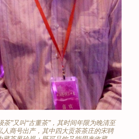
级茶”又叫“古董茶”，其时间年限为晚清至
私人商号出产，其中四大贡茶茶庄的宋聘
为藏茶界珍视；既可品饮又能用来收藏，