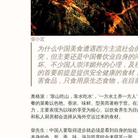
柴小宏
为什么中国美食遭遇西方主流社会
突，但主要还是中国餐饮业自身的
坏、不少国人崇洋媚外的心理，及
的首要前提是提供安全健康的食材
害食品，只食用原生态食物，在目
奥格派：“靠山吃山，靠水吃水”，“一方水土养一方人
餐的菜肴以色艳、香浓、味鲜、型美而著称于世。在
力，主要表现为以味的享受为核心、以饮食养生为目
和私人厨房都会选择从海外空运过来的食材。
柴先生：中国人要取得进步就必须是看到自身的短处
本身的色、形、香、味、滋与筵席组合来窥其一斑。