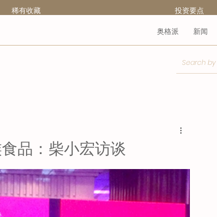
稀有收藏
​投资要点
奥格派
新闻
族食品：柴小宏访谈