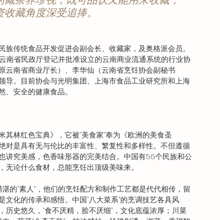
资收藏角度深受追捧。
民族传统食品开发促进会副会长、收藏家，及奥格派会员。
是经云南省民政厅登记并批准设立的云南商业流通系统的行业协
原云南省商业厅长）、李华仙（云南省烹饪协会副秘书
领导。目前协会与光明集团、上海市食品工业研究所和上海
然、安全的健康食品。
米其林红色宝典》，它被“美食家”奉为《欧洲的美食圣
绝对是具有无与伦比的丰富性、繁复性和多样性。不但遵循
也讲究美感，色香味形器的完美结合。中国有56个民族和公
，无论什么食材，总能烹饪出顶级美味来。
精湛的“素人”，他们的烹饪配方和制作工艺都是代代相传，留
是文化的传承和感悟。中国“八大菜系”的烹调技艺各具风
，历史悠久，“食不厌精，脍不厌细”，文化底蕴浓厚；川菜