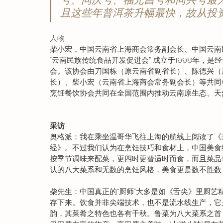
且这些年普洱茶升幅最快，故从投
人物
柴小宏，中国云南省上海商会常务副会长、中国云南
“云南民族传统食品开发促进会” 成立于1998年，
会。该协会由刀国栋（原云南省副省长）、陈德兴（
长）、柴小宏（云南省上海商会常务副会长）等共同
烹饪餐饮协会共同在全国范围内推动云南原生态、天
采访
奥格派：我在乘坐温哥华飞往上海的航线上阅读了《
经》。不过我们认为在烹饪技巧和食材上，中国美食
按季节调味来配菜，更四时更替适时而食，而且菜品
认的八大菜系和无数的烹饪风格，美食更是数不胜数
柴先生：中国真正的“厨师”大多是如《舌尖》里厨艺
存下来。饮食并非尖端技术，也不是流水线生产，它
韵，其菜肴之特色也各有千秋。鲁菜为八大菜系之首