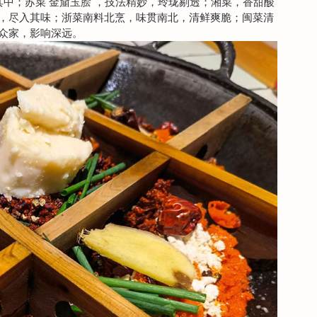
其中；苏菜“金齑玉脍”，技法精妙，玲珑剔透；湘菜，香甜酸
，尽入其味；浙菜南料北烹，味贯南北，清鲜爽脆；闽菜清
众家，影响深远。