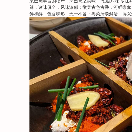
采巴蜀丰富的物产，烹巴蜀之美味，“七滋八味”尽在
辣，诸味俱全，风味浓郁；徽菜古色古香，河鲜家禽
鲜和醇，色香味形，无一不备；粤菜清淡鲜活，博采