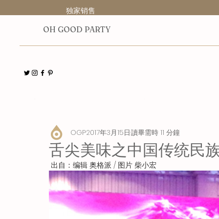
独家销售
O
H GOOD PARTY
全部
人物
展览
博物馆
指南
出版物
OGP
2017年3月15日
讀畢需時 11 分鐘
舌尖美味之中国传统民
 出自：编辑 奥格派 / 图片 柴小宏