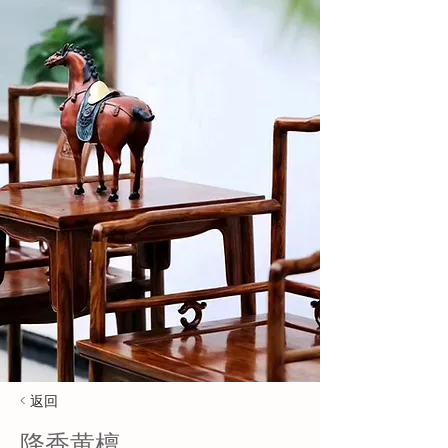
< 返回
降香黄檀