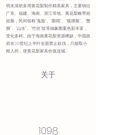
明末清初多用黄花梨制作精美家具，主要销往
广东、福建、海南、浙江等地。黄花梨略带娃
娃脸，民间俗称“鬼脸”、“眼睛”、“狐狸脸”、“蟹
脚”、“山水”、”竹丝“纹等抽象图案色彩丰富，
变化多样。由于海南黄花梨资源稀缺，中国政
府在20世纪上半叶全面禁止砍伐，只能取小
根入药，使黄花梨家具价值连城。
关于
1098