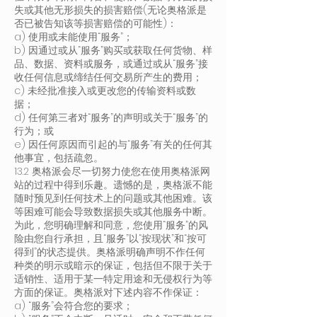
失或其他无形损失的损害赔偿(无论奥格派是
否已被告知该等损害赔偿的可能性)：
a) 使用或未能使用“服务”；
b) 因通过或从“服务”购买或获取任何货物、样
品、数据、资料或服务，或通过或从“服务”接
收任何信息或缔结任何交易所产生的费用；
c) 未经批准接入或更改您的传输资料或数
据；
d) 任何第三者对“服务”的声明或关于“服务”的
行为；或
e) 因任何原因而引起的与“服务”有关的任何其
他事宜，包括疏忽。
13.2 奥格派会尽一切努力使您在使用奥格派网
站的过程中得到乐趣。遗憾的是，奥格派不能
随时预见到任何技术上的问题或其他困难。该
等困难可能会导致数据损失或其他服务中断。
为此，您明确理解和同意，您使用“服务”的风
险由您自行承担，且“服务”以“按现状”和“按可
得到”的状态提供。奥格派明确声明不作任何
种类的明示或暗示的保证，包括但不限于关于
适销性、适用于某一特定用途和无侵权行为等
方面的保证。奥格派对下述内容不作保证：
a) “服务”会符合您的要求；