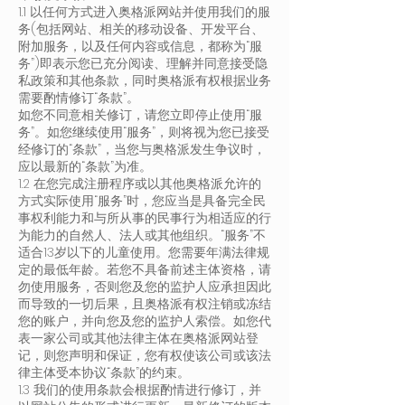
1.1 以任何方式进入奥格派网站并使用我们的服
务(包括网站、相关的移动设备、开发平台、
附加服务，以及任何内容或信息，都称为“服
务”)即表示您已充分阅读、理解并同意接受隐
私政策和其他条款，同时奥格派有权根据业务
需要酌情修订“条款”。
如您不同意相关修订，请您立即停止使用“服
务”。如您继续使用“服务”，则将视为您已接受
经修订的“条款”，当您与奥格派发生争议时，
应以最新的“条款”为准。
1.2 在您完成注册程序或以其他奥格派允许的
方式实际使用“服务”时，您应当是具备完全民
事权利能力和与所从事的民事行为相适应的行
为能力的自然人、法人或其他组织。“服务”不
适合13岁以下的儿童使用。您需要年满法律规
定的最低年龄。若您不具备前述主体资格，请
勿使用服务，否则您及您的监护人应承担因此
而导致的一切后果，且奥格派有权注销或冻结
您的账户，并向您及您的监护人索偿。如您代
表一家公司或其他法律主体在奥格派网站登
记，则您声明和保证，您有权使该公司或该法
律主体受本协议“条款”的约束。
1.3 我们的使用条款会根据酌情进行修订，并