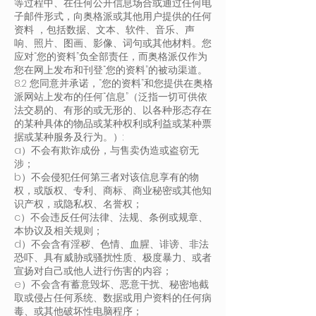
等过程中、在任何公开信息场合或通过任何电
子邮件形式，向奥格派或其他用户提供的任何
资料 ，包括数据、文本、软件、音乐、声
响、照片、图画、影像、词句或其他材料。您
应对“您的资料”负全部责任，而奥格派仅作为
您在网上发布和刊登“您的资料”的被动渠道。
8.2 您同意并承诺，“您的资料”和您提供在奥格
派网站上发布的任何“信息”（泛指一切可供依
法交易的、有形的或无形的、以各种形态存在
的某种具体的物品或某种权利或利益或某种票
据或某种服务及行为。）:
a）不会有欺诈成份，与售卖伪造或盗窃无
涉；
b）不会侵犯任何第三者对该信息享有的物
权，或版权、专利、商标、商业秘密或其他知
识产权，或隐私权、名誉权；
c）不会违反任何法律、法规、条例或规章、
本协议及相关规则；
d）不会含有淫秽、色情、血腥、诽谤、非法
恐吓、具有威胁或骚扰性质、极度暴力、或者
宣扬对自己或他人进行伤害的内容；
e）不会含有蓄意毁坏、恶意干扰、秘密地截
取或侵占任何系统、数据或用户资料的任何病
毒、或其他破坏性电脑程序；