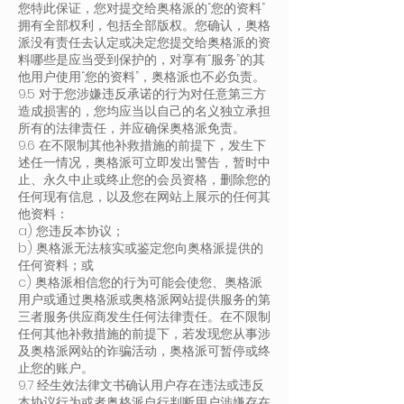
您特此保证，您对提交给奥格派的“您的资料”
拥有全部权利，包括全部版权。您确认，奥格
派没有责任去认定或决定您提交给奥格派的资
料哪些是应当受到保护的，对享有“服务”的其
他用户使用“您的资料”，奥格派也不必负责。
9.5 对于您涉嫌违反承诺的行为对任意第三方
造成损害的，您均应当以自己的名义独立承担
所有的法律责任，并应确保奥格派免责。
9.6 在不限制其他补救措施的前提下，发生下
述任一情况，奥格派可立即发出警告，暂时中
止、永久中止或终止您的会员资格，删除您的
任何现有信息，以及您在网站上展示的任何其
他资料：
a) 您违反本协议；
b) 奥格派无法核实或鉴定您向奥格派提供的
任何资料；或
c) 奥格派相信您的行为可能会使您、奥格派
用户或通过奥格派或奥格派网站提供服务的第
三者服务供应商发生任何法律责任。在不限制
任何其他补救措施的前提下，若发现您从事涉
及奥格派网站的诈骗活动，奥格派可暂停或终
止您的账户。
9.7 经生效法律文书确认用户存在违法或违反
本协议行为或者奥格派自行判断用户涉嫌存在