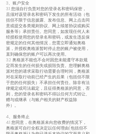
3、账户安全
3.1 您须自行负责对您的登录名和密码保密，
且须对该登录名和密码下发生的所有活动（包
括但不限于信息披露、发布信息、网上点击同
意或提交各类规则协议、网上续签协议或购买
服务等）承担责任。您同意，如发现任何人未
经授权使用您的登录名和密码，或发生违反保
密规定的任何其他情况，您需立即通知奥格
派，并授权奥格派暂时停止您的账户被使用，
直到确保您的账户可以再次使用。
3.2 奥格派不能也不会对因您未能遵守本款规
定而发生的任何损失或损毁负责。您理解奥格
派对您的请求采取行动需要合理时间，奥格派
对在采取行动前已经产生的后果（包括但不限
于您的任何损失）不承担任何责任。除非有法
律规定或司法裁定，且征得奥格派的同意，否
则，您的登录名和密码不得以任何方式转让、
赠与或继承（与账户相关的财产权益除
外）。
4、服务终止
4.1 您同意，在奥格派未向您收费的情况下，
奥格派可自行全权决定以任何理由(包括但不
限于奥格派认为您已违反本协议的字面意义和