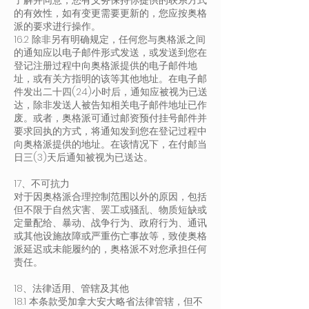
了解并同意，您有义务保持你提供的联系方式
的有效性，如有变更需要更新的，您应按奥格
派的要求进行操作。
16.2 除非另有明确规定，任何您与奥格派之间
的通知应以电子邮件形式发送，或发送到您在
登记注册过程中向奥格派提供的电子邮件地
址，或有关方指明的该等其他地址。在电子邮
件发出二十四(24)小时后，通知应被视为已送
达，除非发送人被告知相关电子邮件地址已作
废。或者，奥格派可通过邮资预付挂号邮件并
要求回执的方式，将通知发到您在登记过程中
向奥格派提供的地址。在该情况下，在付邮当
日三(3)天后通知被视为已送达。
17、不可抗力
对于因奥格派合理控制范围以外的原因，包括
但不限于自然灾害、罢工或骚乱、物质短缺或
定量配给、暴动、战争行为、政府行为、通讯
或其他设施故障或严重伤亡事故等，致使奥格
派延迟或未能履约的，奥格派不对您承担任何
责任。
18、法律适用、管辖及其他
18.1 本条款受加拿大安大略省法律管辖，但不