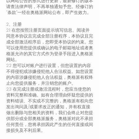
以网站公告的形式进行更新，最新修订的版本
请查法律声明，不再单独通知予您。经修订的
“条款”一经在奥格派网站公布，即产生效力。
2、注册
2.1 在您按照注册页面提示填写信息、阅读并
同意本协议且完成全部注册程序，本协议且完
成全部激活程序后，您即受本协议的约束。您
可以使用您提供或确认的电子邮箱地址或者奥
格派允许的其它方式作为登录手段进入奥格派
网站。
2.2 您可以对账户进行设置，但您设置的内容
不得侵犯或涉嫌侵犯他人合法权益。如您设置
的内容涉嫌侵犯他人合法权益，奥格派有权终
止向您提供服务，并注销您的账户。
2.3 在完成注册或激活流程时，您应当使您的
资料完整和准确。如有合理理由怀疑您提供的
资料错误、不实或不完整的，奥格派有权向您
发出询问及/或要求改正的通知，并有权直接
做出删除与您相关的资料，我们会终止对您提
供部分或全部奥格派服务，奥格派对此不承担
任何责任，您将承担因此产生的任何直接或间
接损失及不利后果。