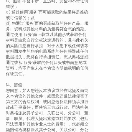
b) “服务”不会中断，且适时、安全和不带任何
错误；
c) 通过使用“服务”而可能获取的结果将是准确
或可信赖的；及
d) 您通过“服务”而购买或获取的任何产品、服
务、资料或其他材料的质量将符合您的预期。
通过使用“服务”而下载或以其他形式获取任何
材料是由您自行全权决定进行的，且与此有关
的风险由您自行承担，对于因您下载任何该等
材料而发生的您的电脑系统的任何损毁或任何
数据损失，您将自行承担责任。您从奥格派或
通过或从“服务”获取的任何口头或书面意见或
资料，均不产生未在本协议内明确载明的任何
保证责任。
14、赔偿
您同意，如因您违反本协议或经在此提及而纳
入本协议的其他文件，或因您违反法律侵害了
第三方的合法权利，或因您违反法律须承担行
政或刑事责任，而使第三方或行政、司法机关
对奥格派及其子公司、关联公司、分公司、董
事、职员、代理人提出索赔或处罚要求（包括
司法费用和其他专业人士的费用），您必须全
额赔偿给奥格派及其子公司、关联公司、分公