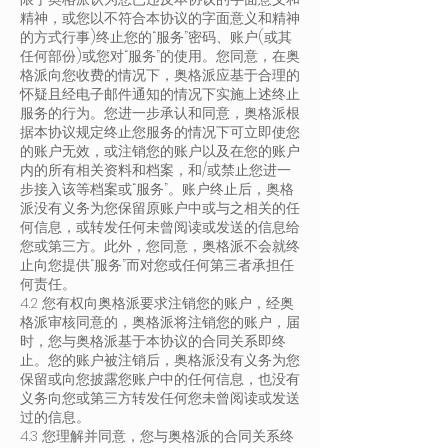
精神，或您以不符合本协议的字面意义和精神
的方式行事)终止您的“服务”密码、账户(或其
任何部份)或您对“服务”的使用。您同意，在奥
格派向您收费的情况下，奥格派应基于合理的
怀疑且经电子邮件通知的情况下实施上述终止
服务的行为。您进一步承认和同意，奥格派根
据本协议规定终止您服务的情况下可立即使您
的账户无效，或注销您的账户以及在您的账户
内的所有相关资料和档案，和/或禁止您进一
步接入该等档案或“服务”。账户终止后，奥格
派没有义务为您保留原账户中或与之相关的任
何信息，或转发任何未曾阅读或发送的信息给
您或第三方。此外，您同意，奥格派不会就终
止向您提供“服务”而对您或任何第三者承担任
何责任。
4.2 您有权向奥格派要求注销您的账户，经奥
格派审核同意的，奥格派将注销您的账户，届
时，您与奥格派基于本协议的合同关系即终
止。您的账户被注销后，奥格派没有义务为您
保留或向您披露您账户中的任何信息，也没有
义务向您或第三方转发任何您未曾阅读或发送
过的信息。
4.3 您理解并同意，您与奥格派的合同关系终