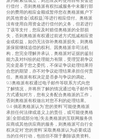
派判断索偿成立，则您应及时使用自有资金进
行偿付，否则奥格派有权扣减服务中未履行部
分的费用的相应金额或暂停您在奥格派账户下
的其他资金(或权益)等进行相应偿付。奥格派
没有使用自用资金进行偿付的义务，但若进行
了该等支付，您应及时赔偿奥格派的全部损
失，否则奥格派有权通过前述方式抵减相应资
金或权益，如仍无法弥补奥格派损失，则奥格
派保留继续追偿的权利。因奥格派非司法机
构，您完全理解并承认，奥格派对证据的鉴别
能力及对纠纷的处理能力有限，受理贸易争议
完全是基于您之委托，不保证争议处理结果符
合您的期望，亦不对争议处理结果承担任何责
任。奥格派有权决定是否参与争议的调处。
9.3奥格派有权通过电子邮件等联系方式向您
了解情况，并将所了解的情况通过电子邮件等
方式通知对方，您有义务配合奥格派的工作，
否则奥格派有权做出对您不利的处理结果。
9.4 倘若奥格派认为“您的资料”可能使奥格派
承担任何法律或道义上的责任，或可能使奥格
派(全部或部分地)失去奥格派的互联网服务供
应商或其他供应商的服务，则奥格派可自行全
权决定对“您的资料”采取奥格派认为必要或适
当的任何行动，包括但不限于删除该类资料。