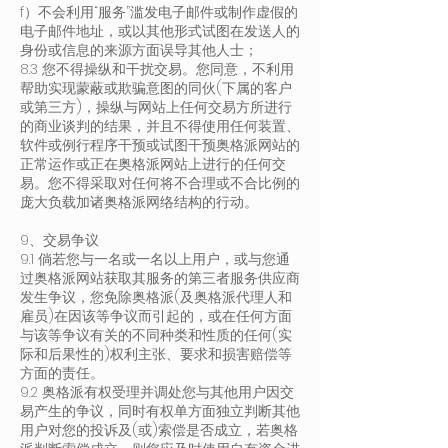
f）不会利用“服务”滥发电子邮件或制作虚假的
电子邮件地址，或以其他形式试图在发送人的
身份或信息的来源方面误导其他人士；
8.3 您不得操纵和干扰交易。您同意，不利用
帮助实现蒙蔽或欺骗意图的同伙(下属的客户
或第三方)，操纵与网站上任何交易方所进行
的商业谈判的结果，并且不得使用任何装置、
软件或例行程序干预或试图干预奥格派网站的
正常运作或正在奥格派网站上进行的任何交
易。您不得采取对任何将不合理或不合比例的
庞大负载加诸奥格派网络结构的行动。
9、交易争议
9.1 倘若您与一名或一名以上用户，或与您通
过奥格派网站获取其服务的第三者服务供应商
发生争议，您免除奥格派(及奥格派代理人和
雇员)在因该等争议而引起的，或在任何方面
与该等争议有关的不同种类和性质的任何(实
际和后果性的)权利主张、要求和损害赔偿等
方面的责任。
9.2 奥格派有权受理并调处您与其他用户因交
易产生的争议，同时有权单方面独立判断其他
用户对您的投诉及(或)索偿是否成立，若奥格