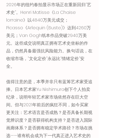
2026年的纽约春拍显示市场正在重新回归“艺
术史”。Henri Matisse《La Chaise
lorraine》以4840万美元成交；
Picasso《Arlequin (Buste)》达到4260万
美元；Van Gogh纸本作品突破2940万美
元。这些成交说明真正拥有艺术史坐标的作
品，仍然具备最强抗风险能力。换句话说，在
收缩市场，“文化定价”永远比“情绪定价”安
全。
值得注意的是，本季并非只有蓝筹艺术家受追
捧。日本艺术家Yu Nishimura创下个人拍卖
纪录，说明年轻艺术家市场依然存在巨大空
间。但与2021年前后的疯狂不同，如今买家
更关注：艺术语言是否成熟？是否具备长期视
觉辨识度？是否获得机构支持？是否进入国际
画廊体系？是否拥有稳定学术路径？市场在挑
选——谁有机会成为下一代真正进入艺术史的