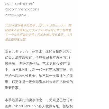
OGP | Collectors'
Recommendations
2026年5月24日
2026年纽约春季拍卖季，从Rothko到Basquiat，顶
级藏家正在重新定义“安全资产”,给全球艺术市场释放
了一个非常明确的信号：艺术市场并没有衰退，它只
是正在加速分层。
随着Sotheby’s（苏富比）纽约春拍以9.086
亿美元成交额收官，全球收藏资本再次向“顶
级来源、博物馆级作品、艺术史核心资产”集
中。而与此同时，新一代当代艺术家市场，也
开始出现结构性机会。这不是一次普通的拍卖
季。它更像是一场全球资本对未来艺术价值的
重新投票。
本季最重要的拍卖事件之一，无疑是已故传奇
画商Robert Mnuchin私人收藏专场。整场实