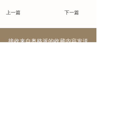
上一篇
下一篇
接收来自奥格派的收藏内容发送
到您的收件箱
电子邮件*
提交
探索