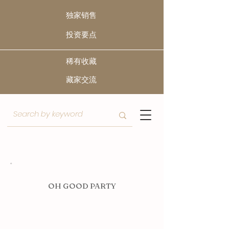
独家销售
​投资要点
稀有收藏
​藏家交流
O
H GOOD PARTY